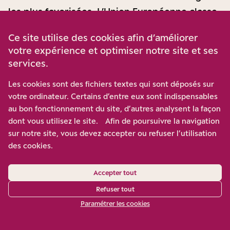
les plus favorisées. L’Union Européenne classe
les pays selon leur niveau de développement,
Ce site utilise des cookies afin d’améliorer
mesuré par le PIB par habitant : les “régions les
votre expérience et optimiser notre site et ses
moins développées” sont en dessous de 75%
services.
du PIB par habitant moyen de l’UE ; les
Les cookies sont des fichiers textes qui sont déposés sur
“régions en transition” entre 75 et 100% ; les
votre ordinateur. Certains d’entre eux sont indispensables
“régions les plus développées” au-delà de
au bon fonctionnement du site, d’autres analysent la façon
100%. Or, à partir de 2007, les “régions les
dont vous utilisez le site. Afin de poursuivre la navigation
plus développées” ont pu accéder aux fonds
sur notre site, vous devez accepter ou refuser l’utilisation
des cookies.
de la politique de cohésion.
Cette décision était défendue sur le plan
Accepter tout
économique. Le rapport d’André Sapir publié
Refuser tout
au milieu des années 2000 marque un tournant
Paramétrer les cookies
sur cette question d’attribution des fonds
européens. Il préconise d’investir dans des