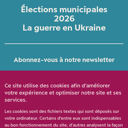
Élections municipales
2026
La guerre en Ukraine
Abonnez-vous à notre newsletter
Je m‘abonne
Ce site utilise des cookies afin d’améliorer
votre expérience et optimiser notre site et ses
services.
Soutenez-nous
Les cookies sont des fichiers textes qui sont déposés sur
votre ordinateur. Certains d’entre eux sont indispensables
Participez à notre effort pour conforter la démocratie en
au bon fonctionnement du site, d’autres analysent la façon
luttant contre l’ascension aux extrêmes, et la