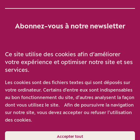
Abonnez-vous à notre newsletter
Je m‘abonne
Ce site utilise des cookies afin d’améliorer
votre expérience et optimiser notre site et ses
services.
Soutenez-nous
Les cookies sont des fichiers textes qui sont déposés sur
votre ordinateur. Certains d’entre eux sont indispensables
Participez à notre effort pour conforter la démocratie en
au bon fonctionnement du site, d’autres analysent la façon
luttant contre l’ascension aux extrêmes, et la
dont vous utilisez le site. Afin de poursuivre la navigation
disqualification de l’adversaire, en promouvant la
sur notre site, vous devez accepter ou refuser l’utilisation
confrontation des idées et des opinions.
des cookies.
Nous soutenir
Accepter tout