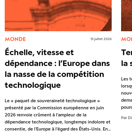
MONDE
MO
15 juillet 2026
Échelle, vitesse et
Te
dépendance : l’Europe dans
la
la nasse de la compétition
Les t
technologique
lorsq
nouv
deman
Le « paquet de souveraineté technologique »
pourq
présenté par la Commission européenne en juin
d’ind
2026 renvoie crûment à l'ampleur de la
Par Di
exist
dépendance technologique, longtemps indolore et
miniè
consentie, de l'Europe à l'égard des États-Unis. En