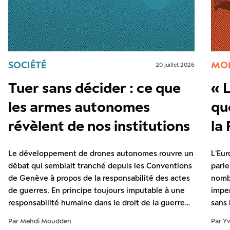
SOCIÉTÉ
MO
20 juillet 2026
Tuer sans décider : ce que
« 
les armes autonomes
qu
révèlent de nos institutions
la
Le développement de drones autonomes rouvre un
L'Eu
débat qui semblait tranché depuis les Conventions
parle
de Genève à propos de la responsabilité des actes
nomb
de guerres. En principe toujours imputable à une
impen
responsabilité humaine dans le droit de la guerre
sans 
actuel, la décision de tuer peut désormais être
favo
Par Mehdi Moudden
Par Yv
déléguée à une machine. Dès lors, c’est l’ensemble
Doctr