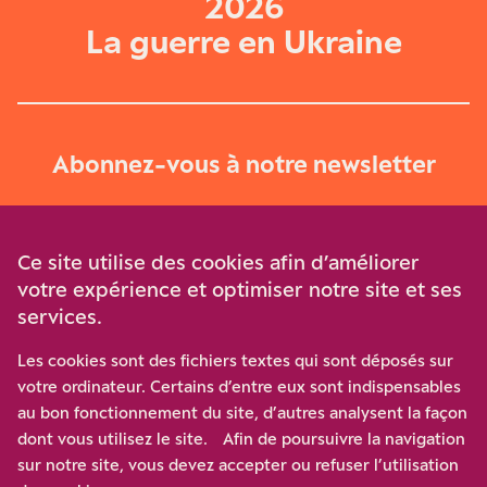
2026
La guerre en Ukraine
Abonnez-vous à notre newsletter
Je m‘abonne
Ce site utilise des cookies afin d’améliorer
votre expérience et optimiser notre site et ses
services.
Soutenez-nous
Les cookies sont des fichiers textes qui sont déposés sur
votre ordinateur. Certains d’entre eux sont indispensables
Participez à notre effort pour conforter la démocratie en
au bon fonctionnement du site, d’autres analysent la façon
luttant contre l’ascension aux extrêmes, et la
dont vous utilisez le site. Afin de poursuivre la navigation
disqualification de l’adversaire, en promouvant la
sur notre site, vous devez accepter ou refuser l’utilisation
confrontation des idées et des opinions.