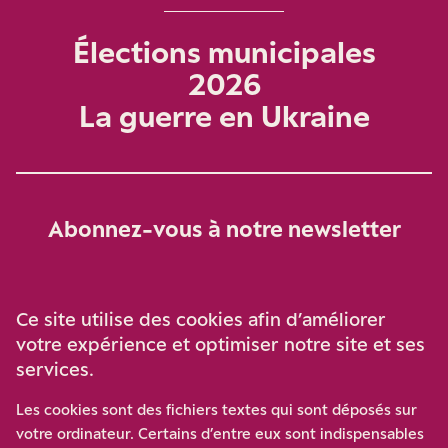
Élections municipales
2026
La guerre en Ukraine
Abonnez-vous à notre newsletter
Je m‘abonne
Ce site utilise des cookies afin d’améliorer
votre expérience et optimiser notre site et ses
services.
Soutenez-nous
Les cookies sont des fichiers textes qui sont déposés sur
votre ordinateur. Certains d’entre eux sont indispensables
Participez à notre effort pour conforter la démocratie en