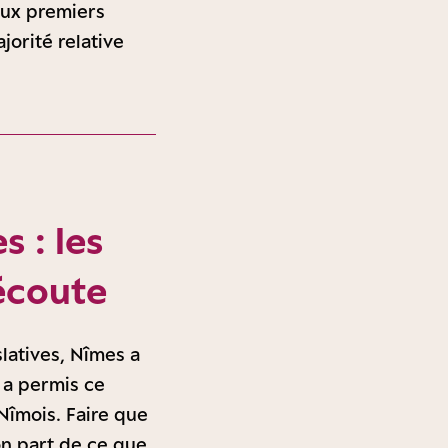
eux premiers
jorité relative
 : les
’écoute
latives, Nîmes a
 a permis ce
 Nîmois. Faire que
’on part de ce que