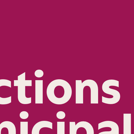
ctions
ici
p
a