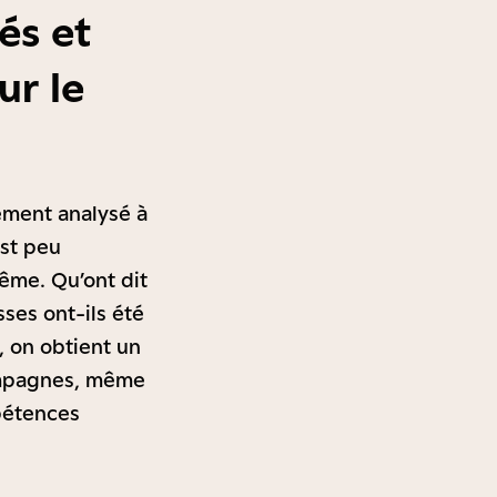
és et
ur le
gement analysé à
est peu
ême. Qu’ont dit
ses ont-ils été
, on obtient un
campagnes, même
pétences