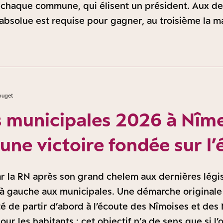
 chaque commune, qui élisent un président. Aux d
 absolue est requise pour gagner, au troisième la ma
ouget
s municipales 2026 à Nîmes
’une victoire fondée sur l
ar la RN après son grand chelem aux dernières légis
 à gauche aux municipales. Une démarche originale
nté de partir d’abord à l’écoute des Nîmoises et des
pour les habitants : cet objectif n’a de sens que si l