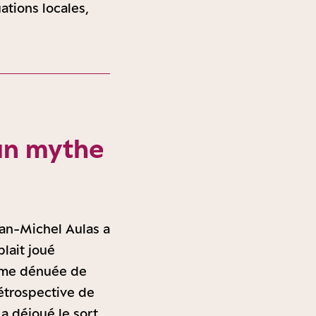
ations locales,
un mythe
an-Michel Aulas a
lait joué
même dénuée de
rétrospective de
a déjoué le sort