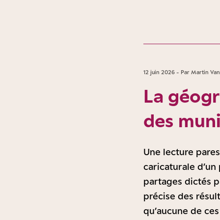
12 juin 2026 - Par Martin Van
La géogra
des muni
Une lecture pares
caricaturale d’un
partages dictés p
précise des résul
qu’aucune de ces v