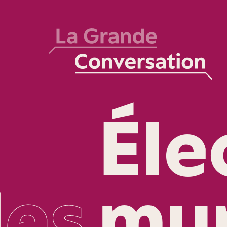
Éle
les
mun