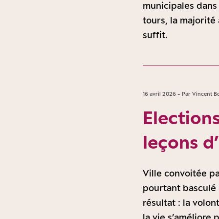
municipales dans
tours, la majorité
suffit.
16 avril 2026 - Par Vincent B
Election
leçons d
Ville convoitée p
pourtant basculé
résultat : la volo
la vie s’améliore 