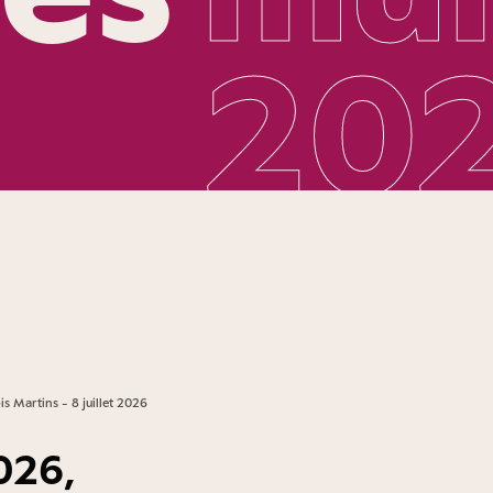
20
s Martins - 8 juillet 2026
026,