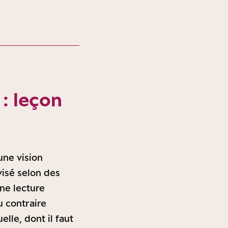
 : leçon
une vision
visé selon des
ne lecture
u contraire
lle, dont il faut