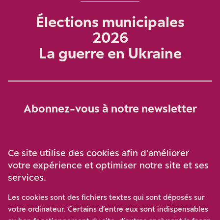
Élections municipales
2026
La guerre en Ukraine
Abonnez-vous à notre newsletter
Je m‘abonne
Ce site utilise des cookies afin d’améliorer
votre expérience et optimiser notre site et ses
services.
Soutenez-nous
Les cookies sont des fichiers textes qui sont déposés sur
votre ordinateur. Certains d’entre eux sont indispensables
Participez à notre effort pour conforter la démocratie en