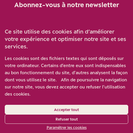
Abonnez-vous à notre newsletter
Je m‘abonne
Ce site utilise des cookies afin d’améliorer
votre expérience et optimiser notre site et ses
services.
Soutenez-nous
Les cookies sont des fichiers textes qui sont déposés sur
votre ordinateur. Certains d’entre eux sont indispensables
Participez à notre effort pour conforter la démocratie en
au bon fonctionnement du site, d’autres analysent la façon
luttant contre l’ascension aux extrêmes, et la
dont vous utilisez le site. Afin de poursuivre la navigation
disqualification de l’adversaire, en promouvant la
sur notre site, vous devez accepter ou refuser l’utilisation
confrontation des idées et des opinions.
des cookies.
Nous soutenir
Accepter tout
Refuser tout
Paramétrer les cookies
Mentions légales
/
Contact
/
Gestion des cookies