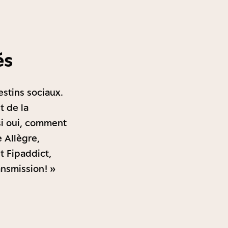
és
estins sociaux.
t de la
 si oui, comment
 Allègre,
t Fipaddict,
nsmission ! »