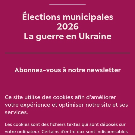
Élections municipales
2026
La guerre en Ukraine
Abonnez-vous à notre newsletter
Je m‘abonne
Ce site utilise des cookies afin d’améliorer
votre expérience et optimiser notre site et ses
services.
Soutenez-nous
Les cookies sont des fichiers textes qui sont déposés sur
votre ordinateur. Certains d’entre eux sont indispensables
Participez à notre effort pour conforter la démocratie en