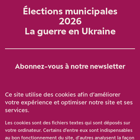
Élections municipales
2026
La guerre en Ukraine
Abonnez-vous à notre newsletter
Je m‘abonne
Ce site utilise des cookies afin d’améliorer
votre expérience et optimiser notre site et ses
services.
Soutenez-nous
Les cookies sont des fichiers textes qui sont déposés sur
votre ordinateur. Certains d’entre eux sont indispensables
Participez à notre effort pour conforter la démocratie en
au bon fonctionnement du site, d’autres analysent la façon
luttant contre l’ascension aux extrêmes, et la