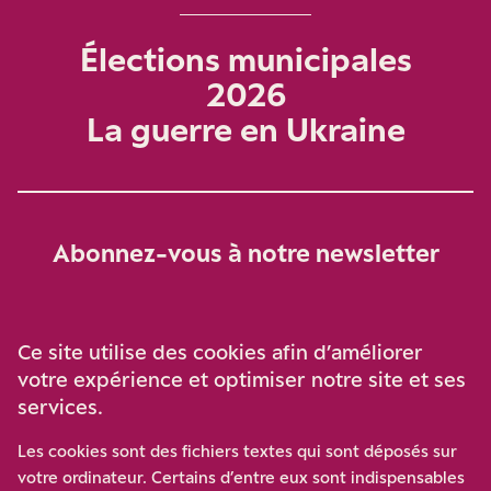
Élections municipales
2026
La guerre en Ukraine
Abonnez-vous à notre newsletter
Je m‘abonne
Ce site utilise des cookies afin d’améliorer
votre expérience et optimiser notre site et ses
services.
Soutenez-nous
Les cookies sont des fichiers textes qui sont déposés sur
votre ordinateur. Certains d’entre eux sont indispensables
Participez à notre effort pour conforter la démocratie en