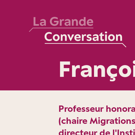
Franço
Professeur honora
(chaire Migrations
directeur de l'Inst