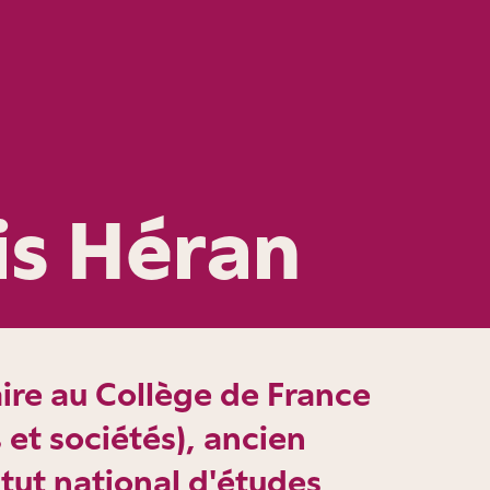
is Héran
ire au Collège de France
 et sociétés), ancien
itut national d'études