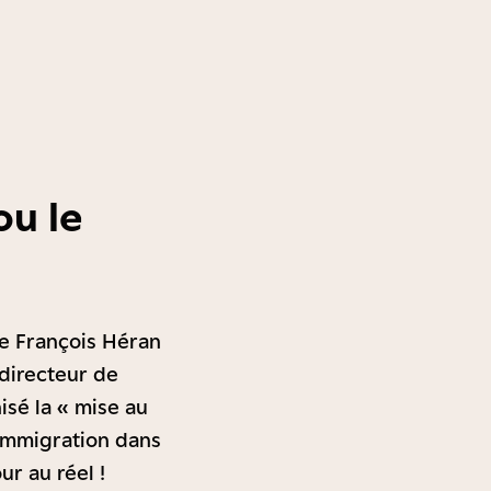
ou le
use François Héran
 directeur de
isé la « mise au
’immigration dans
ur au réel !