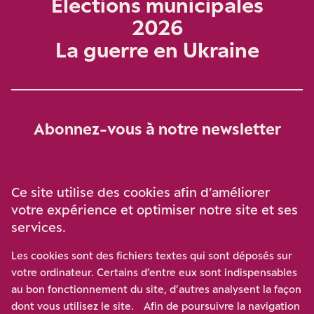
Élections municipales
2026
La guerre en Ukraine
Abonnez-vous à notre newsletter
Je m‘abonne
Ce site utilise des cookies afin d’améliorer
votre expérience et optimiser notre site et ses
services.
Soutenez-nous
Les cookies sont des fichiers textes qui sont déposés sur
votre ordinateur. Certains d’entre eux sont indispensables
Participez à notre effort pour conforter la démocratie en
au bon fonctionnement du site, d’autres analysent la façon
luttant contre l’ascension aux extrêmes, et la
dont vous utilisez le site. Afin de poursuivre la navigation
disqualification de l’adversaire, en promouvant la