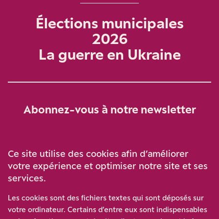
Élections municipales
2026
La guerre en Ukraine
Abonnez-vous à notre newsletter
Je m‘abonne
Ce site utilise des cookies afin d’améliorer
votre expérience et optimiser notre site et ses
services.
Soutenez-nous
Les cookies sont des fichiers textes qui sont déposés sur
votre ordinateur. Certains d’entre eux sont indispensables
Participez à notre effort pour conforter la démocratie en