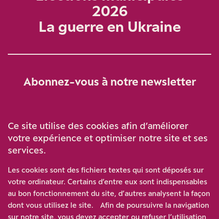
2026
La guerre en Ukraine
Abonnez-vous à notre newsletter
Je m‘abonne
Ce site utilise des cookies afin d’améliorer
votre expérience et optimiser notre site et ses
services.
Soutenez-nous
Les cookies sont des fichiers textes qui sont déposés sur
votre ordinateur. Certains d’entre eux sont indispensables
Participez à notre effort pour conforter la démocratie en
au bon fonctionnement du site, d’autres analysent la façon
luttant contre l’ascension aux extrêmes, et la
dont vous utilisez le site. Afin de poursuivre la navigation
disqualification de l’adversaire, en promouvant la
sur notre site, vous devez accepter ou refuser l’utilisation