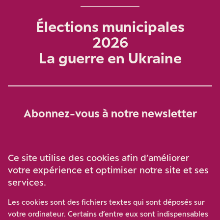
Élections municipales
2026
La guerre en Ukraine
Abonnez-vous à notre newsletter
Je m‘abonne
Ce site utilise des cookies afin d’améliorer
votre expérience et optimiser notre site et ses
services.
Soutenez-nous
Les cookies sont des fichiers textes qui sont déposés sur
votre ordinateur. Certains d’entre eux sont indispensables
Participez à notre effort pour conforter la démocratie en