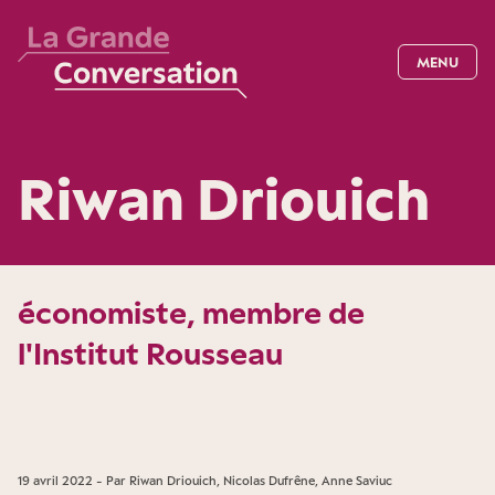
MENU
Riwan Driouich
économiste, membre de
l'Institut Rousseau
19 avril 2022 - Par Riwan Driouich, Nicolas Dufrêne, Anne Saviuc