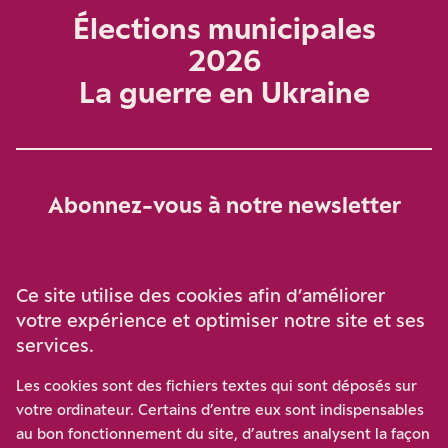
Élections municipales
2026
La guerre en Ukraine
Abonnez-vous à notre newsletter
Je m‘abonne
Ce site utilise des cookies afin d’améliorer
votre expérience et optimiser notre site et ses
services.
Soutenez-nous
Les cookies sont des fichiers textes qui sont déposés sur
votre ordinateur. Certains d’entre eux sont indispensables
Participez à notre effort pour conforter la démocratie en
au bon fonctionnement du site, d’autres analysent la façon
luttant contre l’ascension aux extrêmes, et la