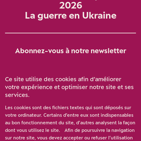
2026
La guerre en Ukraine
Abonnez-vous à notre newsletter
Je m‘abonne
Ce site utilise des cookies afin d’améliorer
votre expérience et optimiser notre site et ses
services.
Soutenez-nous
Les cookies sont des fichiers textes qui sont déposés sur
votre ordinateur. Certains d’entre eux sont indispensables
Participez à notre effort pour conforter la démocratie en
au bon fonctionnement du site, d’autres analysent la façon
luttant contre l’ascension aux extrêmes, et la
dont vous utilisez le site. Afin de poursuivre la navigation
disqualification de l’adversaire, en promouvant la
sur notre site, vous devez accepter ou refuser l’utilisation
confrontation des idées et des opinions.