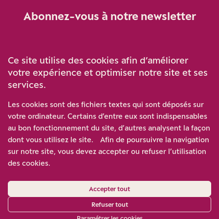
Abonnez-vous à notre newsletter
Je m‘abonne
Ce site utilise des cookies afin d’améliorer
votre expérience et optimiser notre site et ses
services.
Soutenez-nous
Les cookies sont des fichiers textes qui sont déposés sur
votre ordinateur. Certains d’entre eux sont indispensables
Participez à notre effort pour conforter la démocratie en
au bon fonctionnement du site, d’autres analysent la façon
luttant contre l’ascension aux extrêmes, et la
dont vous utilisez le site. Afin de poursuivre la navigation
disqualification de l’adversaire, en promouvant la
sur notre site, vous devez accepter ou refuser l’utilisation
confrontation des idées et des opinions.
des cookies.
Nous soutenir
Accepter tout
Refuser tout
Paramétrer les cookies