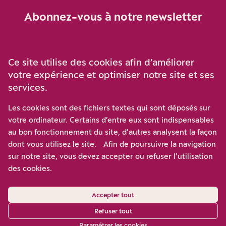
Abonnez-vous à notre newsletter
Je m‘abonne
Ce site utilise des cookies afin d’améliorer
votre expérience et optimiser notre site et ses
services.
Soutenez-nous
Les cookies sont des fichiers textes qui sont déposés sur
votre ordinateur. Certains d’entre eux sont indispensables
Participez à notre effort pour conforter la démocratie en
au bon fonctionnement du site, d’autres analysent la façon
luttant contre l’ascension aux extrêmes, et la
dont vous utilisez le site. Afin de poursuivre la navigation
disqualification de l’adversaire, en promouvant la
sur notre site, vous devez accepter ou refuser l’utilisation
confrontation des idées et des opinions.
des cookies.
Nous soutenir
Accepter tout
Refuser tout
Paramétrer les cookies