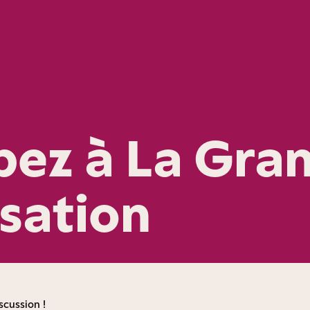
ipez à La Gra
sation
scussion !