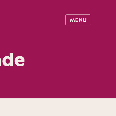
MENU
nde