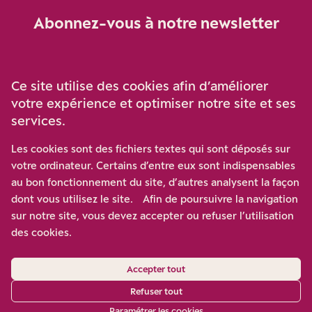
Abonnez-vous à notre newsletter
Je m‘abonne
Ce site utilise des cookies afin d’améliorer
votre expérience et optimiser notre site et ses
services.
Soutenez-nous
Les cookies sont des fichiers textes qui sont déposés sur
votre ordinateur. Certains d’entre eux sont indispensables
Participez à notre effort pour conforter la démocratie en
au bon fonctionnement du site, d’autres analysent la façon
luttant contre l’ascension aux extrêmes, et la
dont vous utilisez le site. Afin de poursuivre la navigation
disqualification de l’adversaire, en promouvant la
sur notre site, vous devez accepter ou refuser l’utilisation
confrontation des idées et des opinions.
des cookies.
Nous soutenir
Accepter tout
Refuser tout
Paramétrer les cookies