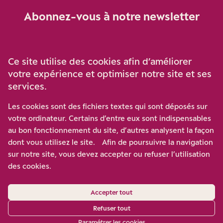
Abonnez-vous à notre newsletter
Je m‘abonne
Ce site utilise des cookies afin d’améliorer
votre expérience et optimiser notre site et ses
services.
Soutenez-nous
Les cookies sont des fichiers textes qui sont déposés sur
votre ordinateur. Certains d’entre eux sont indispensables
Participez à notre effort pour conforter la démocratie en
au bon fonctionnement du site, d’autres analysent la façon
luttant contre l’ascension aux extrêmes, et la
dont vous utilisez le site. Afin de poursuivre la navigation
disqualification de l’adversaire, en promouvant la
sur notre site, vous devez accepter ou refuser l’utilisation
confrontation des idées et des opinions.
des cookies.
Nous soutenir
Accepter tout
Refuser tout
Paramétrer les cookies