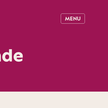
MENU
nde