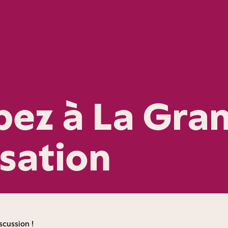
ipez à La Gra
sation
scussion !