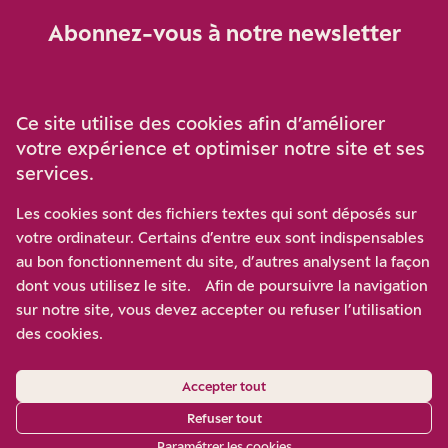
Abonnez-vous à notre newsletter
Je m‘abonne
Ce site utilise des cookies afin d’améliorer
votre expérience et optimiser notre site et ses
services.
Soutenez-nous
Les cookies sont des fichiers textes qui sont déposés sur
votre ordinateur. Certains d’entre eux sont indispensables
Participez à notre effort pour conforter la démocratie en
au bon fonctionnement du site, d’autres analysent la façon
luttant contre l’ascension aux extrêmes, et la
dont vous utilisez le site. Afin de poursuivre la navigation
disqualification de l’adversaire, en promouvant la
sur notre site, vous devez accepter ou refuser l’utilisation
confrontation des idées et des opinions.
des cookies.
Nous soutenir
Accepter tout
Refuser tout
Paramétrer les cookies