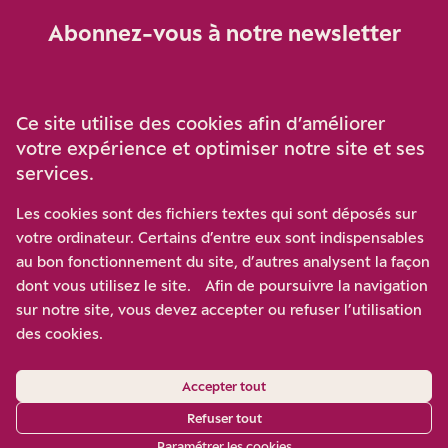
Abonnez-vous à notre newsletter
Je m‘abonne
Ce site utilise des cookies afin d’améliorer
votre expérience et optimiser notre site et ses
services.
Soutenez-nous
Les cookies sont des fichiers textes qui sont déposés sur
votre ordinateur. Certains d’entre eux sont indispensables
Participez à notre effort pour conforter la démocratie en
au bon fonctionnement du site, d’autres analysent la façon
luttant contre l’ascension aux extrêmes, et la
dont vous utilisez le site. Afin de poursuivre la navigation
disqualification de l’adversaire, en promouvant la
sur notre site, vous devez accepter ou refuser l’utilisation
confrontation des idées et des opinions.
des cookies.
Nous soutenir
Accepter tout
Refuser tout
Paramétrer les cookies