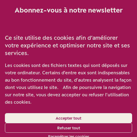
Abonnez-vous à notre newsletter
Je m‘abonne
Ce site utilise des cookies afin d’améliorer
votre expérience et optimiser notre site et ses
services.
Soutenez-nous
Les cookies sont des fichiers textes qui sont déposés sur
votre ordinateur. Certains d’entre eux sont indispensables
Participez à notre effort pour conforter la démocratie en
au bon fonctionnement du site, d’autres analysent la façon
luttant contre l’ascension aux extrêmes, et la
dont vous utilisez le site. Afin de poursuivre la navigation
disqualification de l’adversaire, en promouvant la
sur notre site, vous devez accepter ou refuser l’utilisation
confrontation des idées et des opinions.
des cookies.
Nous soutenir
Accepter tout
Refuser tout
Paramétrer les cookies