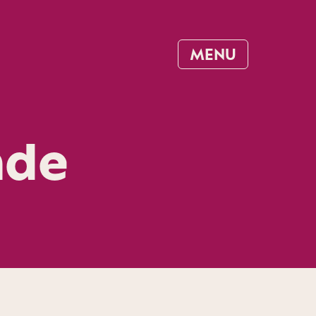
MENU
nde