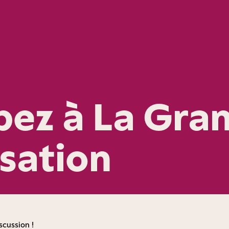
ipez à La Gra
sation
scussion !