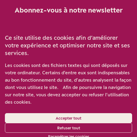
Abonnez-vous à notre newsletter
Je m‘abonne
Ce site utilise des cookies afin d’améliorer
votre expérience et optimiser notre site et ses
services.
Soutenez-nous
Les cookies sont des fichiers textes qui sont déposés sur
votre ordinateur. Certains d’entre eux sont indispensables
Participez à notre effort pour conforter la démocratie en
au bon fonctionnement du site, d’autres analysent la façon
luttant contre l’ascension aux extrêmes, et la
dont vous utilisez le site. Afin de poursuivre la navigation
disqualification de l’adversaire, en promouvant la
sur notre site, vous devez accepter ou refuser l’utilisation
confrontation des idées et des opinions.
des cookies.
Nous soutenir
Accepter tout
Refuser tout
Paramétrer les cookies