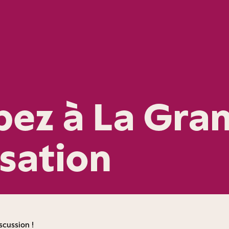
ipez à La Gra
sation
scussion !