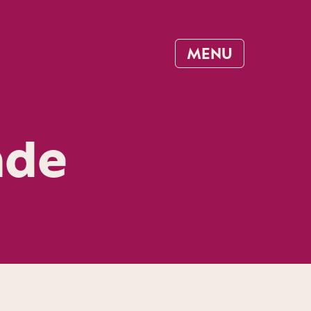
MENU
nde