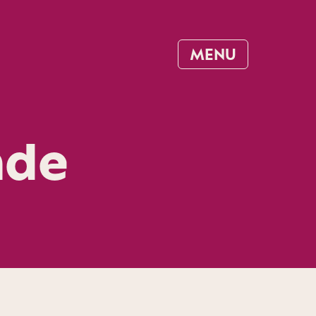
MENU
nde