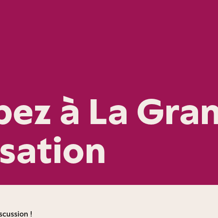
ipez à La Gra
sation
scussion !