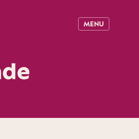
MENU
nde