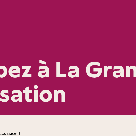
ipez à La Gra
sation
scussion !