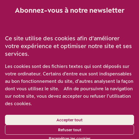
Abonnez-vous à notre newsletter
Je m‘abonne
Ce site utilise des cookies afin d’améliorer
votre expérience et optimiser notre site et ses
services.
Soutenez-nous
Les cookies sont des fichiers textes qui sont déposés sur
votre ordinateur. Certains d’entre eux sont indispensables
Participez à notre effort pour conforter la démocratie en
au bon fonctionnement du site, d’autres analysent la façon
luttant contre l’ascension aux extrêmes, et la
dont vous utilisez le site. Afin de poursuivre la navigation
disqualification de l’adversaire, en promouvant la
sur notre site, vous devez accepter ou refuser l’utilisation
confrontation des idées et des opinions.
des cookies.
Nous soutenir
Accepter tout
Refuser tout
Paramétrer les cookies