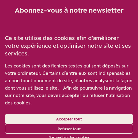
Abonnez-vous à notre newsletter
Je m‘abonne
Ce site utilise des cookies afin d’améliorer
votre expérience et optimiser notre site et ses
services.
Soutenez-nous
Les cookies sont des fichiers textes qui sont déposés sur
votre ordinateur. Certains d’entre eux sont indispensables
Participez à notre effort pour conforter la démocratie en
au bon fonctionnement du site, d’autres analysent la façon
luttant contre l’ascension aux extrêmes, et la
dont vous utilisez le site. Afin de poursuivre la navigation
disqualification de l’adversaire, en promouvant la
sur notre site, vous devez accepter ou refuser l’utilisation
confrontation des idées et des opinions.
des cookies.
Nous soutenir
Accepter tout
Refuser tout
Paramétrer les cookies