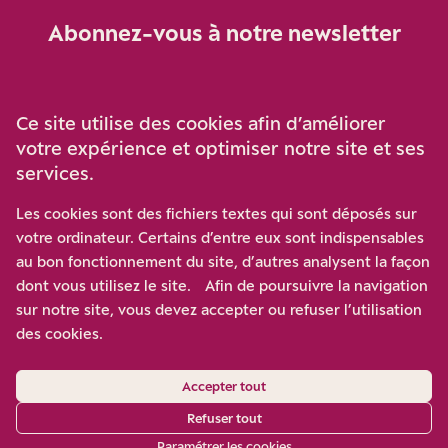
Abonnez-vous à notre newsletter
Je m‘abonne
Ce site utilise des cookies afin d’améliorer
votre expérience et optimiser notre site et ses
services.
Soutenez-nous
Les cookies sont des fichiers textes qui sont déposés sur
votre ordinateur. Certains d’entre eux sont indispensables
Participez à notre effort pour conforter la démocratie en
au bon fonctionnement du site, d’autres analysent la façon
luttant contre l’ascension aux extrêmes, et la
dont vous utilisez le site. Afin de poursuivre la navigation
disqualification de l’adversaire, en promouvant la
sur notre site, vous devez accepter ou refuser l’utilisation
confrontation des idées et des opinions.
des cookies.
Nous soutenir
Accepter tout
Refuser tout
Paramétrer les cookies