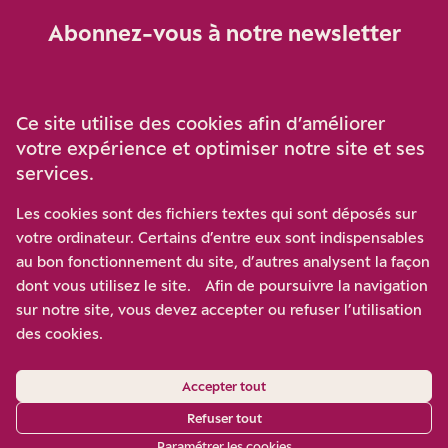
Abonnez-vous à notre newsletter
Je m‘abonne
Ce site utilise des cookies afin d’améliorer
votre expérience et optimiser notre site et ses
services.
Soutenez-nous
Les cookies sont des fichiers textes qui sont déposés sur
votre ordinateur. Certains d’entre eux sont indispensables
Participez à notre effort pour conforter la démocratie en
au bon fonctionnement du site, d’autres analysent la façon
luttant contre l’ascension aux extrêmes, et la
dont vous utilisez le site. Afin de poursuivre la navigation
disqualification de l’adversaire, en promouvant la
sur notre site, vous devez accepter ou refuser l’utilisation
confrontation des idées et des opinions.
des cookies.
Nous soutenir
Accepter tout
Refuser tout
Paramétrer les cookies