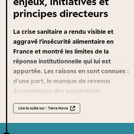
enjeux, initiatives et
principes directeurs
La crise sanitaire a rendu visible et
aggravé l’insécurité alimentaire en
France et montré les limites de la
réponse institutionnelle qui lui est
apportée. Les raisons en sont connues :
d’une part, le manque de revenus
économiques des populations
concernées, qui conduit, en
Lire la suite sur : Terra Nova
conjonction avec des conditions de vie
dégradées, à des déséquilibres
nutritionnels et des risques pour la