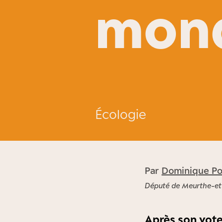
mond
Écologie
Par
Dominique Po
Député de Meurthe-et
Après son vote