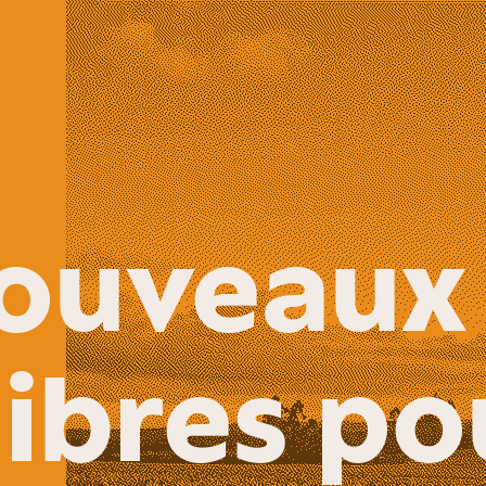
ouveaux
ibres po