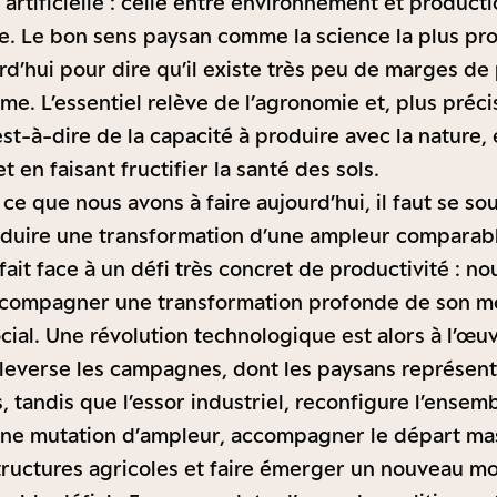
artificielle : celle entre environnement et production
re. Le bon sens paysan comme la science la plus pr
d’hui pour dire qu’il existe très peu de marges de
me. L’essentiel relève de l’agronomie et, plus préc
est-à-dire de la capacité à produire avec la nature,
t en faisant fructifier la santé des sols.
e que nous avons à faire aujourd’hui, il faut se so
nduire une transformation d’une ampleur comparabl
fait face à un défi très concret de productivité : nou
 accompagner une transformation profonde de son 
ial. Une révolution technologique est alors à l’œuv
everse les campagnes, dont les paysans représente
, tandis que l’essor industriel, reconfigure l’ensem
 une mutation d’ampleur, accompagner le départ ma
tructures agricoles et faire émerger un nouveau mo