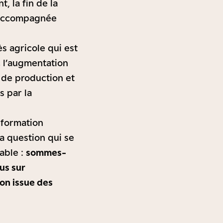
, la fin de la
t accompagnée
s agricole qui est
c l’augmentation
 de production et
s par la
sformation
La question qui se
able :
sommes-
us sur
non issue des