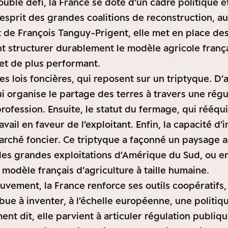
uble défi, la France se dote d’un cadre politique et
l’esprit des grandes coalitions de reconstruction, 
t de François Tanguy-Prigent, elle met en place des
nt structurer durablement le modèle agricole françai
et de plus performant.
es lois foncières, qui reposent sur un triptyque. D’
ui organise le partage des terres à travers une régu
 profession. Ensuite, le statut du fermage, qui rééqui
ravail en faveur de l’exploitant. Enfin, la capacité d’
arché foncier. Ce triptyque a façonné un paysage ag
i des grandes exploitations d’Amérique du Sud, ou 
un modèle français d’agriculture à taille humaine.
ement, la France renforce ses outils coopératifs, 
bue à inventer, à l’échelle européenne, une politiq
t dit, elle parvient à articuler régulation publiqu