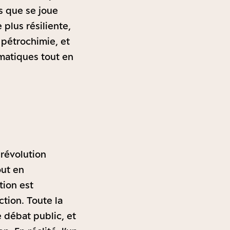
is que se joue
plus résiliente,
 pétrochimie, et
imatiques tout en
 révolution
out en
tion est
tion. Toute la
e débat public, et