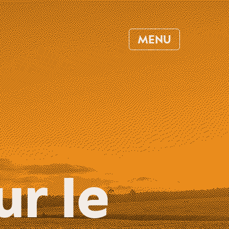
MENU
ur le