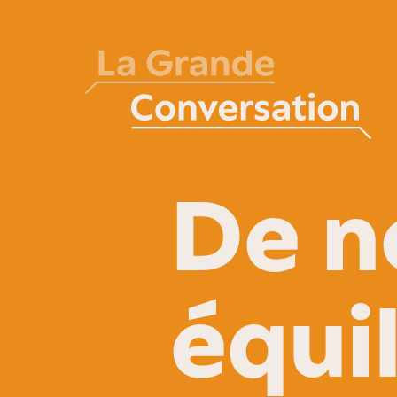
De n
équil