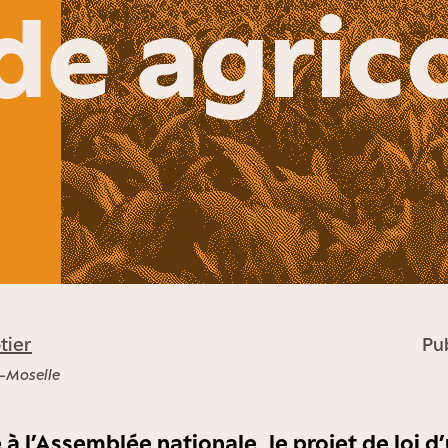
e agric
tier
Pub
-Moselle
 à l’Assemblée nationale, le projet de loi 