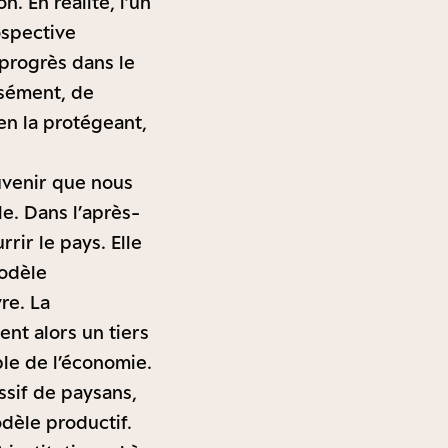
. En réalité, l’un
ospective
 progrès dans le
isément, de
 en la protégeant,
uvenir que nous
e. Dans l’après-
rrir le pays. Elle
modèle
re. La
nt alors un tiers
ble de l’économie.
ssif de paysans,
dèle productif.