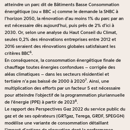
atteindre un parc dit de Bâtiments Basse Consommation
énergétique (ou « BBC ») comme le demande la SNBC à
l’horizon 2050, la rénovation d’au moins 1% du parc par an
est nécessaire dès aujourd’hui, puis près de 2% d’ici à
2030. Or, selon une analyse du Haut Conseil du Climat,
seules 0,2% des rénovations entreprises entre 2012 et
2016 seraient des rénovations globales satisfaisant les
6
critères BBC
.
En conséquence, la consommation énergétique finale de
chauffage toutes énergies confondues – corrigée des
aléas climatiques – dans les secteurs résidentiel et
7
tertiaire n’a pas baissé de 2000 à 2020
. Ainsi, une
multiplication des efforts par un facteur 5 est nécessaire
pour atteindre l’objectif de la programmation pluriannuelle
8
de l’énergie (PPE) à partir de 2023
.
Le rapport des Perspectives Gaz 2022 du service public du
gaz et de ses opérateurs (GRTgaz, Terega, GRDF, SPEGGN)
modélise une variante de consommation détaillant
l’impact d’actions de rénovation dont la performance