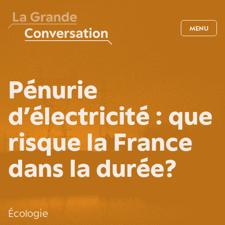
MENU
Pénurie
d’électricité : que
risque la France
dans la durée ?
Écologie