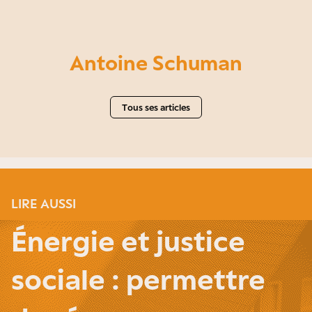
Antoine Schuman
Tous ses articles
LIRE AUSSI
Énergie et justice
sociale : permettre