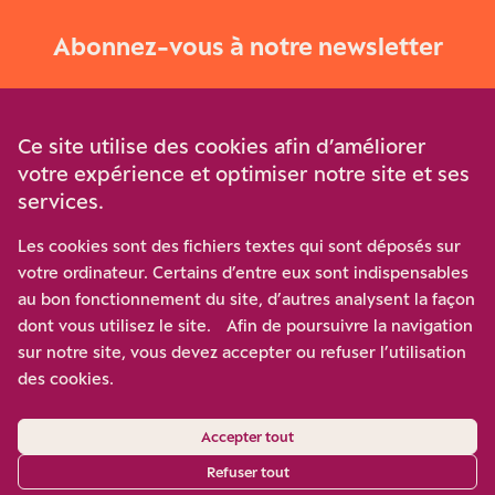
Abonnez-vous à notre newsletter
Je m‘abonne
Ce site utilise des cookies afin d’améliorer
votre expérience et optimiser notre site et ses
services.
Soutenez-nous
Les cookies sont des fichiers textes qui sont déposés sur
votre ordinateur. Certains d’entre eux sont indispensables
Participez à notre effort pour conforter la démocratie en
au bon fonctionnement du site, d’autres analysent la façon
luttant contre l’ascension aux extrêmes, et la
dont vous utilisez le site. Afin de poursuivre la navigation
disqualification de l’adversaire, en promouvant la
sur notre site, vous devez accepter ou refuser l’utilisation
confrontation des idées et des opinions.
des cookies.
Nous soutenir
Accepter tout
Refuser tout