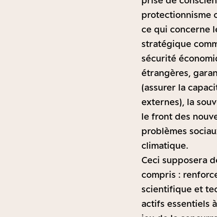
prise de conscien
protectionnisme o
ce qui concerne l
stratégique commu
sécurité économiq
étrangères, garant
(assurer la capa
externes), la sou
le front des nouve
problèmes sociau
climatique.
Ceci supposera d
compris : renforc
scientifique et t
actifs essentiels 