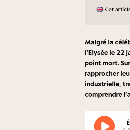
🇬🇧 Cet artic
Malgré la célé
l’Elysée le 22 
point mort. Su
rapprocher leu
industrielle, 
comprendre l’
É