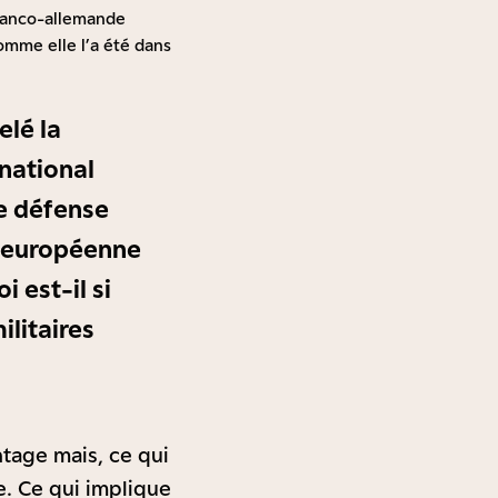
 franco-allemande
omme elle l’a été dans
elé la
 national
e défense
e européenne
 est-il si
ilitaires
ntage mais, ce qui
e. Ce qui implique