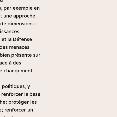
au
s, par exemple en
est une approche
 de dimensions :
uissances
é et la Défense
e des menaces
 bien présente sur
face à des
 le changement
politiques, y
 renforcer la base
e ; protéger les
 ; renforcer un