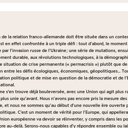
n de la relation franco-allemande doit être située dans un contex
st en effet confrontée à un triple défi : tout d’abord, le
moment 
par l’invasion russe de l’Ukraine ; une série de mutations, ensu
ent durable, aux révolutions technologiques, à la démographie 
e situation de crise permanente («
permacrisis
») plutôt que de
ion entre les défis écologiques, économiques, géopolitiques… To
ion politique et de mise en question de la démocratie et de l’Eta
ational.
ne s’en trouve déjà bouleversée, avec une Union qui agit plus r
e plus unie qu’avant. Nous n’avons pas encore pris la mesure de
ne, et nous ne sommes qu’au début d’une nouvelle ère ouverte 
itique. C’est un moment de vérité pour l’Europe, qui appelle
L’Union européenne va devoir se réinventer, y compris dans les pol
ore au-delà. Serons-nous capables d’y répondre ensemble ou la