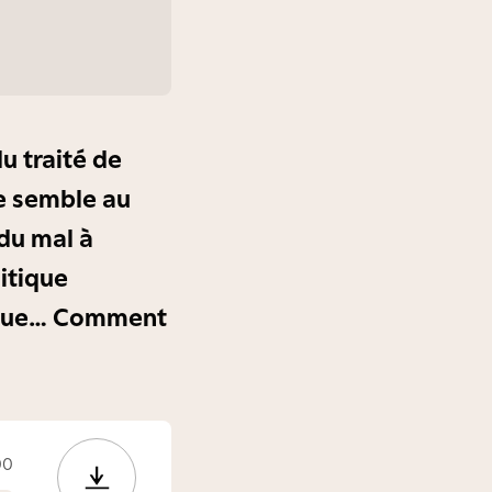
u traité de
de semble au
 du mal à
itique
ntique… Comment
00