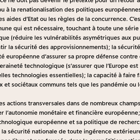
ce ne doit pas devenir le prétexte pour un retour 
u à la renationalisation des politiques européenne
es aides d’Etat ou les règles de la concurrence. C’
ne qui est nécessaire, touchant à toute une série
ue (réduire les vulnérabilités asymétriques aux p
ir la sécurité des approvisionnements) ; la sécurit
cité européenne d’assurer sa propre défense contr
veraineté technologique (s’assurer que l’Europe est
lles technologies essentielles) ; la capacité à faire 
x et sociétaux communs tels que les pandémie ou
es actions transversales dans de nombreux champs 
er l’autonomie monétaire et financière européenne ;
echnologique européenne et sa politique de recherch
à la sécurité nationale de toute ingérence extérieure