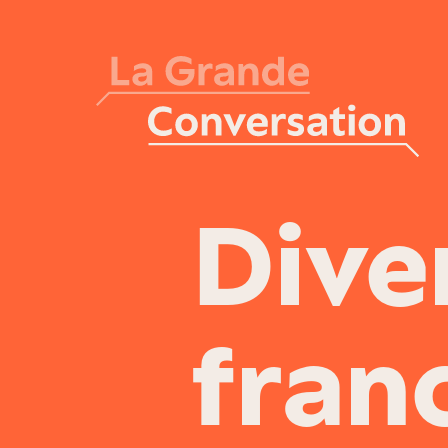
Dive
fran