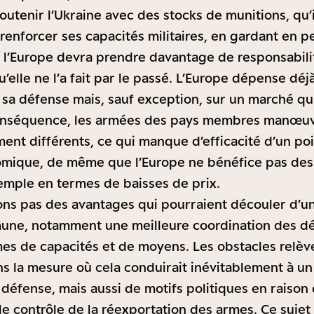
outenir l’Ukraine avec des stocks de munitions, qu’i
 renforcer ses capacités militaires, en gardant en p
, l’Europe devra prendre davantage de responsabili
’elle ne l’a fait par le passé. L’Europe dépense d
sa défense mais, sauf exception, sur un marché qui
onséquence, les armées des pays membres manœuv
nt différents, ce qui manque d’efficacité d’un po
omique, de même que l’Europe ne bénéfice pas des 
mple en termes de baisses de prix.
ns pas des avantages qui pourraient découler d’un
une, notamment une meilleure coordination des dé
es de capacités et de moyens. Les obstacles relèv
s la mesure où cela conduirait inévitablement à 
 défense, mais aussi de motifs politiques en raison
e contrôle de la réexportation des armes. Ce sujet