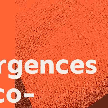
rgences
co-