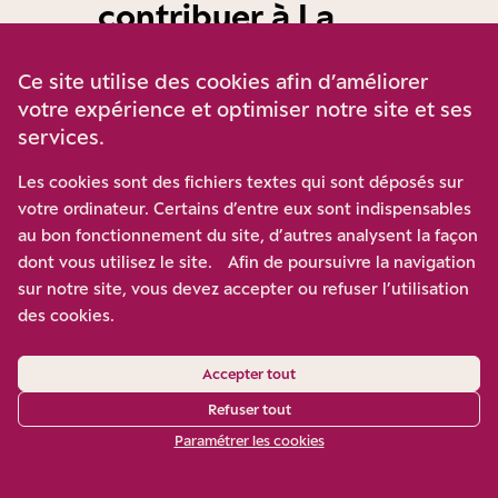
contribuer à La
Grande
Ce site utilise des cookies afin d’améliorer
Conversation ?
votre expérience et optimiser notre site et ses
services.
Venez nourrir les débats,
Les cookies sont des fichiers textes qui sont déposés sur
votre ordinateur. Certains d’entre eux sont indispensables
contredire les études,
au bon fonctionnement du site, d’autres analysent la façon
partager vos analyses,
dont vous utilisez le site. Afin de poursuivre la navigation
observations, apporter un
sur notre site, vous devez accepter ou refuser l’utilisation
éclairage sur la transformation
des cookies.
du monde, de la société, sur
Accepter tout
les innovations sociales et
Refuser tout
démocratiques en cours ou à
Paramétrer les cookies
venir.