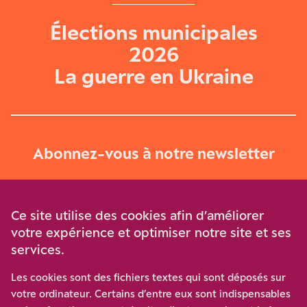
Élections municipales
2026
La guerre en Ukraine
Abonnez-vous à notre newsletter
Je m‘abonne
Ce site utilise des cookies afin d’améliorer
votre expérience et optimiser notre site et ses
services.
Soutenez-nous
Les cookies sont des fichiers textes qui sont déposés sur
votre ordinateur. Certains d’entre eux sont indispensables
Participez à notre effort pour conforter la démocratie en