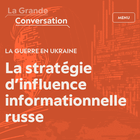
MENU
LA GUERRE EN UKRAINE
La stratégie
d’influence
informationnelle
russe