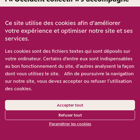
d’un message sur le caractère euro-
asiatique de la Russie. Plusieurs
Ce site utilise des cookies afin d’améliorer
votre expérience et optimiser notre site et ses
théoriciens défendent l’idée que la
services.
Russie présente une double identité, à
Les cookies sont des fichiers textes qui sont déposés sur
la fois européenne et asiatique. Sont-
votre ordinateur. Certains d’entre eux sont indispensables
ils écoutés au Kremlin ?
au bon fonctionnement du site, d’autres analysent la façon
dont vous utilisez le site. Afin de poursuivre la navigation
sur notre site, vous devez accepter ou refuser l’utilisation
des cookies.
PIERRE LÉVY
Ce sont souvent des intellectuels très
Accepter tout
provocateurs, qui sont utiles au pouvoir parce
Refuser tout
qu’ils contribuent à brouiller les messages et à
Paramétrer les cookies
donner une image assez mystérieuse et
inquiétante de la Russie. Mais, loin des essais