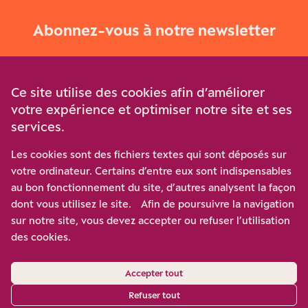
Abonnez-vous à notre newsletter
Je m‘abonne
Ce site utilise des cookies afin d’améliorer
votre expérience et optimiser notre site et ses
services.
Soutenez-nous
Les cookies sont des fichiers textes qui sont déposés sur
votre ordinateur. Certains d’entre eux sont indispensables
Participez à notre effort pour conforter la démocratie en
au bon fonctionnement du site, d’autres analysent la façon
luttant contre l’ascension aux extrêmes, et la
dont vous utilisez le site. Afin de poursuivre la navigation
disqualification de l’adversaire, en promouvant la
sur notre site, vous devez accepter ou refuser l’utilisation
confrontation des idées et des opinions.
des cookies.
Nous soutenir
Accepter tout
Refuser tout