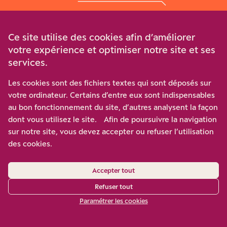
La revue de
Terra Nova
Ce site utilise des cookies afin d’améliorer
votre expérience et optimiser notre site et ses
services.
À travers des publications, des analyses, des articles, nous
donnons la parole à la contradiction et à la diversité des
Les cookies sont des fichiers textes qui sont déposés sur
points de vue, sur les défis du moment.
votre ordinateur. Certains d’entre eux sont indispensables
au bon fonctionnement du site, d’autres analysent la façon
dont vous utilisez le site. Afin de poursuivre la navigation
A propos
Nos auteurs
sur notre site, vous devez accepter ou refuser l’utilisation
des cookies.
Accepter tout
Refuser tout
Paramétrer les cookies
Écologie