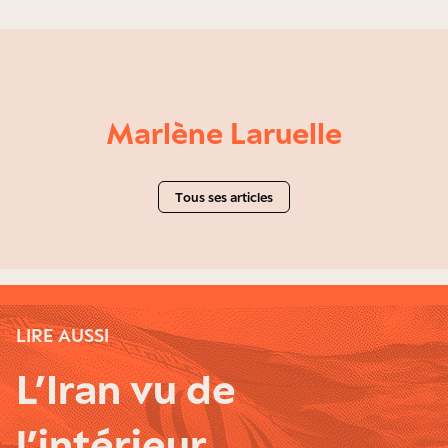
Marlène Laruelle
Tous ses articles
LIRE AUSSI
L’Iran vu de
l’intérieur