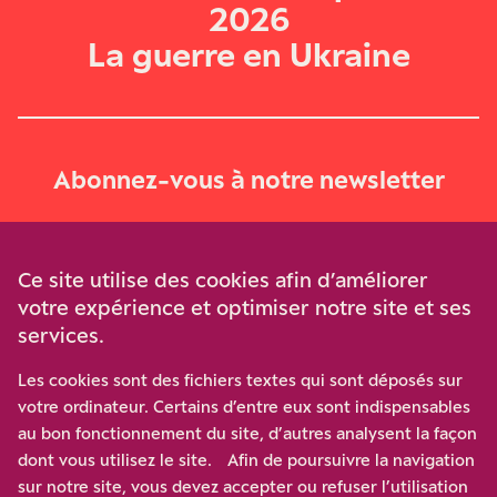
2026
La guerre en Ukraine
Abonnez-vous à notre newsletter
Je m‘abonne
Ce site utilise des cookies afin d’améliorer
votre expérience et optimiser notre site et ses
services.
Soutenez-nous
Les cookies sont des fichiers textes qui sont déposés sur
votre ordinateur. Certains d’entre eux sont indispensables
Participez à notre effort pour conforter la démocratie en
au bon fonctionnement du site, d’autres analysent la façon
luttant contre l’ascension aux extrêmes, et la
dont vous utilisez le site. Afin de poursuivre la navigation
disqualification de l’adversaire, en promouvant la
sur notre site, vous devez accepter ou refuser l’utilisation
confrontation des idées et des opinions.