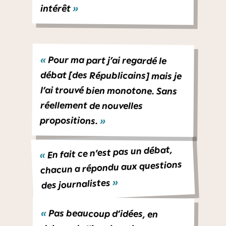
intérêt
»
«
Pour ma part j’ai regardé le
débat [des Républicains] mais je
l’ai trouvé bien monotone. Sans
réellement de nouvelles
propositions.
»
En fait ce n’est pas un débat,
«
chacun a répondu aux questions
»
des journalistes
«
Pas beaucoup d’idées, en
dehors de l’immigration. Et
pourtant… tant d’autres choses
importent. Les Français, même si
important, ne sont pas obnubilés
par ces questions au point d’en
oublier le climat, le pouvoir