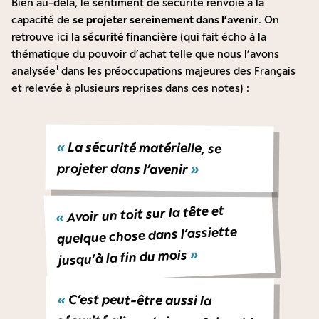
Bien au-delà, le sentiment de sécurité renvoie à la
capacité de
se projeter sereinement dans l’avenir
. On
retrouve ici la
sécurité financière
(qui fait écho à la
thématique du pouvoir d’achat telle que nous l’avons
1
analysée
dans les préoccupations majeures des Français
et relevée à plusieurs reprises dans ces notes) :
«
La sécurité matérielle, se
projeter dans l’avenir
»
Avoir un toit sur la tête et
«
quelque chose dans l’assiette
»
jusqu’à la fin du mois
«
C’est peut-être aussi la
sécurité alimentaire en faisant la
chasse aux industriels qui sont
n’importe quoi dans ce que nous