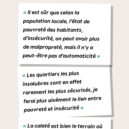
«
Il est sûr que selon la
population locale, l’état de
d’insécurité, on peut avoir plus
de malpropreté, mais il n’y a
pauvreté des habitants,
peut-être pas d’automaticité
»
Les quartiers les plus
«
insalubres sont en effet
rarement les plus sécurisés, je
ferai plus aisément le lien entre
»
pauvreté et insécurité
«
La saleté est bien le terrain où
se propage l’insécurité. Il suffit
de voir certaines zup pour voir
que misère et saleté cohabitent