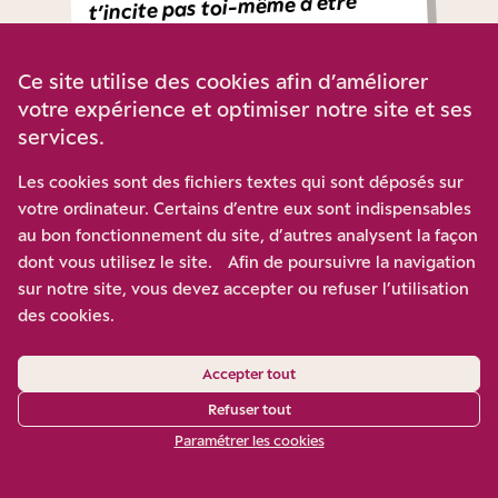
t’incite pas toi-même à être
»
civilisé
Ce site utilise des cookies afin d’améliorer
votre expérience et optimiser notre site et ses
B) Sécurité et immigration : un lien beaucoup plus
services.
mécanique mais sous-tendu par le corpus idéologique des
Les cookies sont des fichiers textes qui sont déposés sur
citoyens
votre ordinateur. Certains d’entre eux sont indispensables
Sans véritable surprise, on voit apparaitre sur cette
au bon fonctionnement du site, d’autres analysent la façon
question à la fois un
contenu beaucoup plus polémique
(ne
dont vous utilisez le site. Afin de poursuivre la navigation
serait-ce que par le nombre et la tonalité des interactions
sur notre site, vous devez accepter ou refuser l’utilisation
des citoyens de la communauté sur ce thème) et un
des cookies.
ancrage plus
teinté idéologiquement
. Signe que les
attitudes s’ancrent sur des dimensions beaucoup plus
profondes, les vécus individuels sont brandis par chacun
Accepter tout
des camps comme preuve du lien ou de l’absence de lien
Refuser tout
entre les deux notions («
Je vis dans le 93 depuis que je suis
Paramétrer les cookies
née et je ne me sens pas moins en sécurité qu’ailleurs »
vs
«
Habitant une ville du 93, je vois que ceux qui dégradent