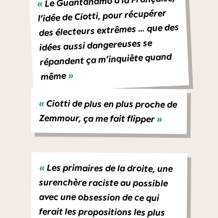
Le Guantanamo à la Française,
«
l’idée de Ciotti, pour récupérer
des électeurs extrêmes … que des
idées aussi dangereuses se
répandent ça m’inquiète quand
»
même
«
Ciotti de plus en plus proche de
Zemmour, ça me fait flipper
»
«
Les primaires de la droite, une
surenchère raciste au possible
avec une obsession de ce qui
ferait les propositions les plus
extrêmes, la radicalisation de la